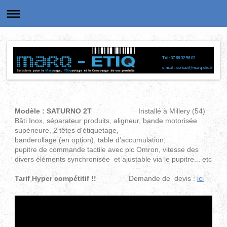
Tél : 07 66 32 56 03
e-mail : contact@marq-etiq.fr
Modèle : SATURNO 2T
Installé à Millery (54)
Bâti Inox, séparateur produits, aligneur, bande motorisée
supérieure, 2 têtes d'étiquetage,
banderollage (en option), table d'accumulation,
pupitre de commande tactile avec plc Omron, vitesse des
divers éléments synchronisée et ajustable via le pupitre... etc
Tarif Hyper compétitif !!
Demande de devis :
ici